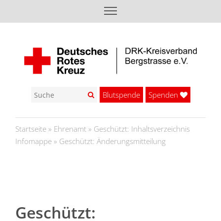
Blutspende
Spenden
Startseite
»
Ehrenamt
»
Geschützt: Inhaltsverzeichnis
Infomappe
»
Geschützt: Änderungsmitteilung
Geschützt: