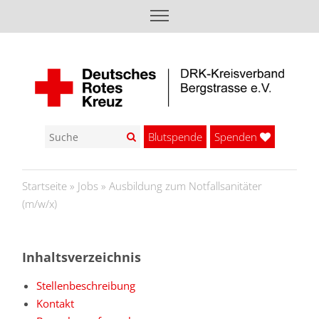
Blutspende
Spenden
Startseite
»
Jobs
»
Ausbildung zum Notfallsanitäter
(m/w/x)
Inhaltsverzeichnis
Stellenbeschreibung
Kontakt